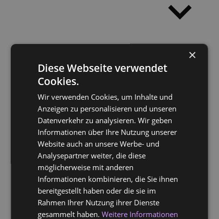
×
Diese Webseite verwendet
Cookies.
Wir verwenden Cookies, um Inhalte und
Start
Anzeigen zu personalisieren und unseren
CAMiNHO
Datenverkehr zu analysieren. Wir geben
León & Wirtz
Informationen über Ihre Nutzung unserer
Sogno musicale
Website auch an unsere Werbe- und
Analysepartner weiter, die diese
León Solo
möglicherweise mit anderen
Termine
Media
Vita
Unterricht
Downloads
Informationen kombinieren, die Sie ihnen
Kontakt & Booking
bereitgestellt haben oder die sie im
Rahmen Ihrer Nutzung ihrer Dienste
gesammelt haben.
Weitere Informationen