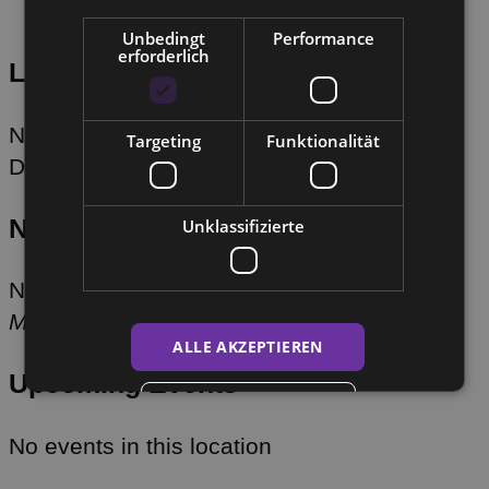
Unbedingt
Performance
erforderlich
Location
Neustadt 4
Targeting
Funktionalität
Dresden
Next Event
Unklassifizierte
No upcoming events
Map Unavailable
ALLE AKZEPTIEREN
Upcoming Events
ALLE ABLEHNEN
No events in this location
DETAILS ANZEIGEN