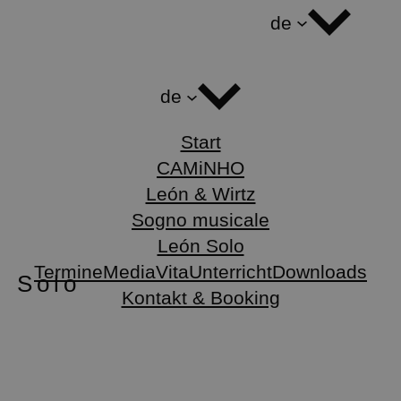
de
de
Start
CAMiNHO
León & Wirtz
Sogno musicale
León Solo
Termine
Media
Vita
Unterricht
Downloads
Solo
Kontakt & Booking