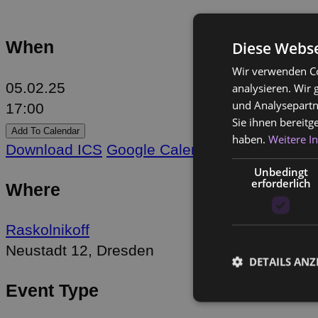
When
Diese Webse
Wir verwenden Co
05.02.25
analysieren. Wir
und Analysepartn
17:00
Sie ihnen bereitg
Add To Calendar
haben.
Weitere I
Download ICS
Google Calendar
iCalendar
Off
Unbedingt
erforderlich
Where
Raskolnikoff
Neustadt 12, Dresden
DETAILS ANZ
Event Type