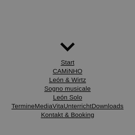
Start
CAMiNHO
León & Wirtz
Sogno musicale
León Solo
Termine
Media
Vita
Unterricht
Downloads
Kontakt & Booking