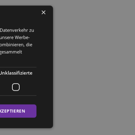
×
 Datenverkehr zu
 unsere Werbe-
ombinieren, die
e gesammelt
Unklassifizierte
KZEPTIEREN